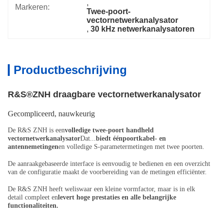
, 
Markeren:
Twee-poort-
vectornetwerkanalysator
, 
30 kHz netwerkanalysatoren
Productbeschrijving
R&S®ZNH draagbare vectornetwerkanalysator
Gecompliceerd, nauwkeurig
De R&S ZNH is een
volledige twee-poort handheld
vectornetwerkanalysator
Dat...
biedt éénpoortkabel- en
antennemetingen
en volledige S-parametermetingen met twee poorten.
De aanraakgebaseerde interface is eenvoudig te bedienen en een overzicht
van de configuratie maakt de voorbereiding van de metingen efficiënter.
De R&S ZNH heeft weliswaar een kleine vormfactor, maar is in elk
detail compleet en
levert hoge prestaties en alle belangrijke
functionaliteiten.