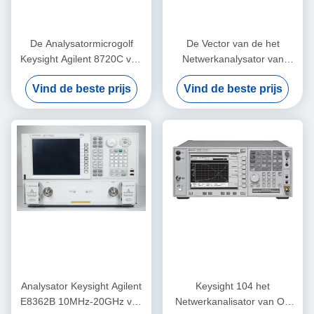
De Analysatormicrogolf
De Vector van de het
Keysight Agilent 8720C van
Netwerkanalysator van
het Benchtopvna Netwerk
Keysightagilent 8753D met
Vind de beste prijs
Vind de beste prijs
Kleurenvertoning
Analysator Keysight Agilent
Keysight 104 het
E8362B 10MHz-20GHz van
Netwerkanalisator van OB