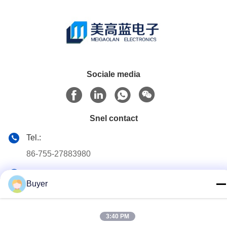
Sociale media
Snel contact
Tel.:
86-755-27883980
E-mail
Buyer
buyer2@meigaolan.com
Adres
3:40 PM
RA1-B2, F32 van Dongjianghaoyuan, Baomin Rd, Bao'an-