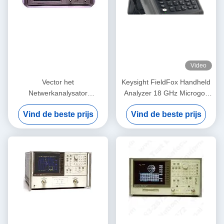
Video
Vector het
Keysight FieldFox Handheld
Netwerkanalysator
Analyzer 18 GHz Microgolf
Rackmount 100dB van
Netwerkanalysator met 2
Vind de beste prijs
Vind de beste prijs
Keysightagilent 8711B
poorten en 91 dB dynamisch
bereik