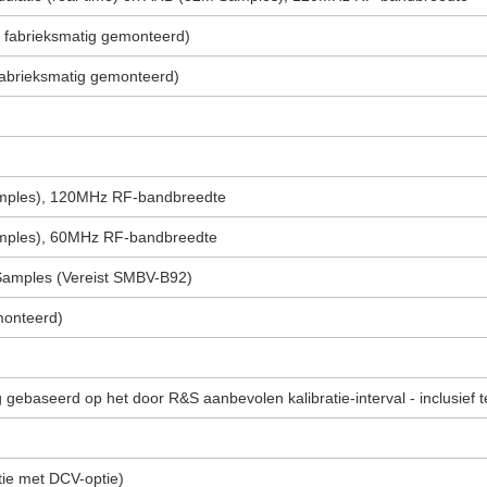
n fabrieksmatig gemonteerd)
fabrieksmatig gemonteerd)
amples), 120MHz RF-bandbreedte
amples), 60MHz RF-bandbreedte
Samples (Vereist SMBV-B92)
monteerd)
ng gebaseerd op het door R&S aanbevolen kalibratie-interval - inclusief
tie met DCV-optie)