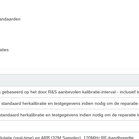
standaarden
aties
ng gebaseerd op het door R&S aanbevolen kalibratie-interval - inclusief
f standaard herkalibratie en testgegevens indien nodig om de reparatie 
f standaard herkalibratie en testgegevens indien nodig om de reparatie t
modulatie (real-time) en ARB (32M Samples), 120MHz RF-bandbreedte