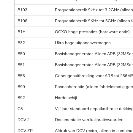
B103
Frequentiebereik 9kHz tot 3.2GHz (allee
B106
Frequentiebereik 9KHz tot 6GHz (alleen 
B1H
OCXO hoge prestaties (hardware optie)
B32
Ultra hoge uitgangsvermogen
B50
Basisbandgenerator. Alleen ARB (32MS
B51
Basisbandgenerator. Alleen ARB (32MS
B55
Geheugenuitbreiding voor ARB tot 256M
B90
Fasecoherentie (alleen fabrieksmatig ge
B92
Harde schijf
C5
Vijf jaar standaard depotkalibratie dekki
DCV-2
Documentatie van kalibratiewaarden
DCV-ZP
Afdruk van DCV (extra, alleen in combina