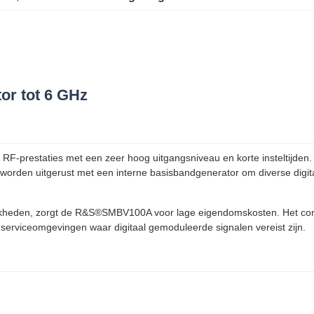
r tot 6 GHz
prestaties met een zeer hoog uitgangsniveau en korte insteltijden. M
an worden uitgerust met een interne basisbandgenerator om diverse di
eden, zorgt de R&S®SMBV100A voor lage eigendomskosten. Het compac
 serviceomgevingen waar digitaal gemoduleerde signalen vereist zijn.