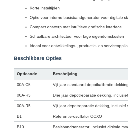
Korte insteltijden
Optie voor interne basisbandgenerator voor digitale 
Compact ontwerp met intuïtieve grafische interface
Schaalbare architectuur voor lage eigendomskosten
Ideaal voor ontwikkelings-, productie- en serviceapplic
Beschikbare Opties
Optiecode
Beschrijving
00A-C5
Vijf jaar standaard depotkalibratie dekki
00A-R3
Drie jaar depotreparatie dekking, inclusie
00A-R5
Vijf jaar depotreparatie dekking, inclusie
B1
Referentie-oscillator OCXO
B10
Basisbandgenerator. Inclusief digitale 