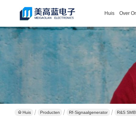
Huis
Over O
Huis
Producten
Rf-Signaalgenerator
R&S SMBV