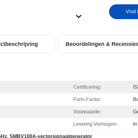
Vind 
ctbeschrijving
Beoordelingen & Recensie
Certificering:
I
Form Factor:
B
Voorwaarde:
Ge
Levering Vermogen:
In
GHz
, 
SMBV100A-vectorsignaalgenerator