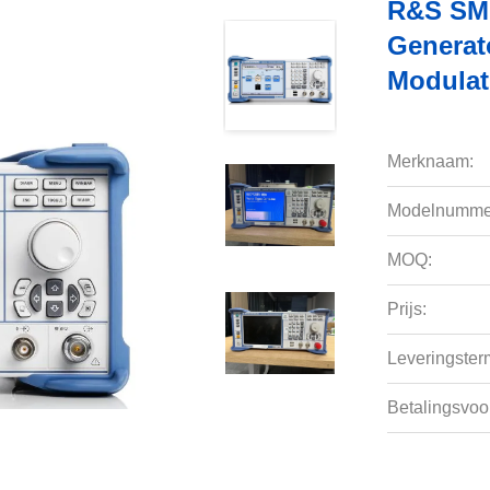
R&S SMB
Generat
Modulat
Merknaam:
Modelnumme
MOQ:
Prijs:
Leveringsterm
Betalingsvoo