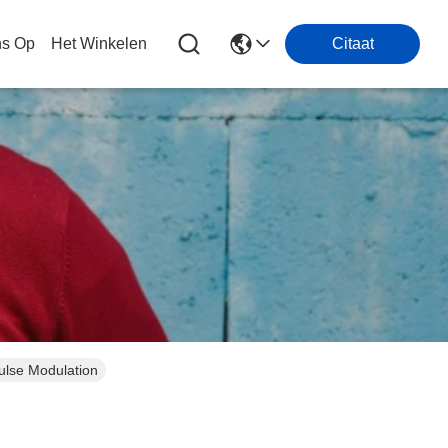
ns Op
Het Winkelen
Citaat
lse Modulation