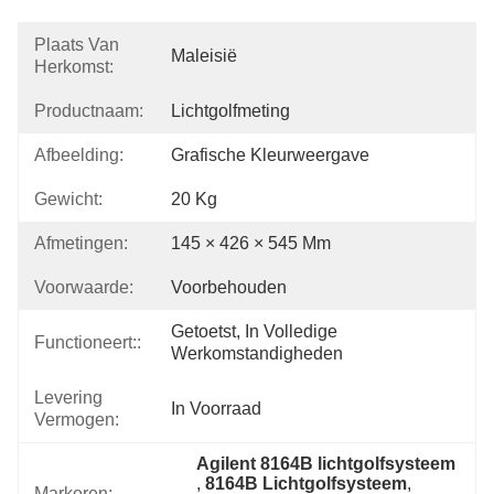
Plaats Van
Maleisië
Herkomst:
Productnaam:
Lichtgolfmeting
Afbeelding:
Grafische Kleurweergave
Gewicht:
20 Kg
Afmetingen:
145 × 426 × 545 Mm
Voorwaarde:
Voorbehouden
Getoetst, In Volledige 
Functioneert::
Werkomstandigheden
Levering
In Voorraad
Vermogen:
Agilent 8164B lichtgolfsysteem
, 
8164B Lichtgolfsysteem
, 
Markeren: