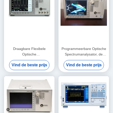
Draagbare Flexibele
Programmeerbare Optische
Optische
Spectrumanalysator, de
Spectrumanalysator
Analysator van Keysight
Vind de beste prijs
Vind de beste prijs
Keysight Agilent 86141B
Agilent 86140B