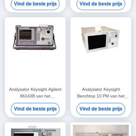
Vind de beste prijs
Vind de beste prijs
Optische Praktische Enige
Agilent 86145B
Golflengte
Analysator Keysight Agilent
Analysator Keysight
86143B van het
Benchtop 10 PM van het
golflengte10pm de Optische
Agilent86142b de Optische
Vind de beste prijs
Vind de beste prijs
Spectrum
Netwerk