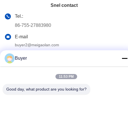
Snel contact
Tel.:
86-755-27883980
E-mail
buyer2@meigaolan.com
Adres
Buyer
RA1-B2, F32 van Dongjianghaoyuan, Baomin Rd, Bao'an-
District, Shenzhen, China
11:53 PM
Privacybeleid
|
Sitemap
Good day, what product are you looking for?
China Goede kwaliteit Rf-Spectrumanalysator Auteursrecht ©
2023-2026 Shenzhen Meigaolan Electronic Instrument Co. Ltd
Alle rechten voorbehouden.