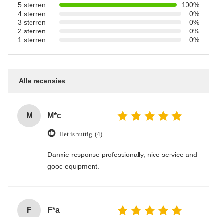
5 sterren
100%
4 sterren
0%
3 sterren
0%
2 sterren
0%
1 sterren
0%
Alle recensies
M
M*c
Het is nuttig. (4)
Dannie response professionally, nice service and
good equipment.
F
F*a