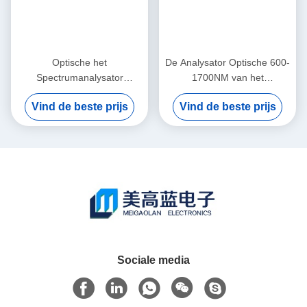
Optische het
De Analysator Optische 600-
Spectrumanalysator
1700NM van het
Duurzame Benchtop van
telecommunicatieaq6370d
Vind de beste prijs
Vind de beste prijs
Keysightagilent 86140A
Yokogawa Spectrum
Sociale media