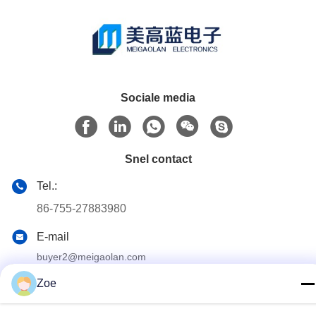
Sociale media
Snel contact
Tel.:
86-755-27883980
E-mail
buyer2@meigaolan.com
Adres
Zoe
RA1-B2, F32 van Dongjianghaoyuan, Baomin Rd, Bao'an-
District, Shenzhen, China