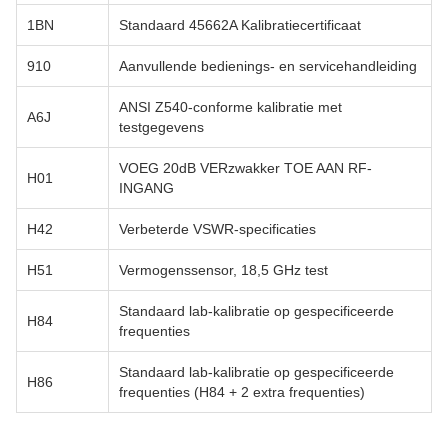
1BN
Standaard 45662A Kalibratiecertificaat
910
Aanvullende bedienings- en servicehandleiding
ANSI Z540-conforme kalibratie met
A6J
testgegevens
VOEG 20dB VERzwakker TOE AAN RF-
H01
INGANG
H42
Verbeterde VSWR-specificaties
H51
Vermogenssensor, 18,5 GHz test
Standaard lab-kalibratie op gespecificeerde
H84
frequenties
Standaard lab-kalibratie op gespecificeerde
H86
frequenties (H84 + 2 extra frequenties)