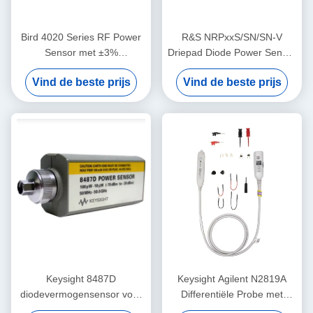
Bird 4020 Series RF Power
R&S NRPxxS/SN/SN-V
Sensor met ±3%
Driepad Diode Power Sensor
nauwkeurigheid en NIST-
met USB en LAN Control
Vind de beste prijs
Vind de beste prijs
traceerbare kalibratie voor
voor 50 MHz tot 50 GHz
100 kHz tot 3 GHz
toepassingen
Keysight 8487D
Keysight Agilent N2819A
diodevermogensensor voor
Differentiële Probe met
50 MHz tot 50 GHz
AutoProbe 800 MHz 10:1