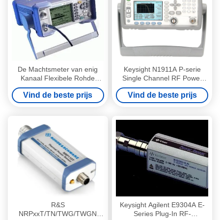
De Machtsmeter van enig
Keysight N1911A P-serie
Kanaal Flexibele Rohde
Single Channel RF Power
Schwarz, Multifunctionele
Meter met hoge
Vind de beste prijs
Vind de beste prijs
NRP-Machtsmeter
snelheidsmeting en USB LAN
GPIB-interface
R&S
Keysight Agilent E9304A E-
NRPxxT/TN/TWG/TWGN
Series Plug-In RF-