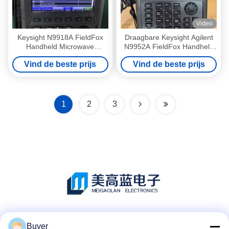
Video
Keysight N9918A FieldFox
Draagbare Keysight Agilent
Handheld Microwave
N9952A FieldFox Handheld
Combination Analyzer met
Microwave Analyzer met 50
Vind de beste prijs
Vind de beste prijs
26,5 GHz Frequency en
GHz en Vector Network
Draagbaar Rackmount
Analyzer
Design
1
2
3
Sociale media
Buyer