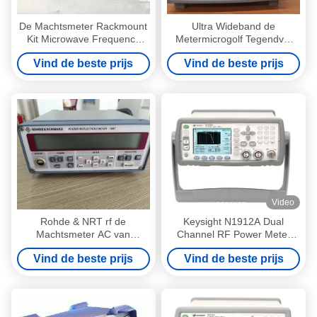
De Machtsmeter Rackmount
Ultra Wideband de
Kit Microwave Frequency
Metermicrogolf Tegendvm
Counter van N1913A Agilent
20GHz van de Agilent53147a
Vind de beste prijs
Vind de beste prijs
rf
rf Macht
Video
Rohde & NRT rf de
Keysight N1912A Dual
Machtsmeter AC van
Channel RF Power Meter
Schwarz leveren 400 Mhz-de
met 1500 metingen/s en
Vind de beste prijs
Vind de beste prijs
Bus van IEEE
sensorcompatibiliteit van de
P-serie