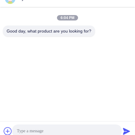
6:04 PM
Snel contact
Good day, what product are you looking for?
Tel.:
86-755-27883980
E-mail
buyer2@meigaolan.com
Adres
RA1-B2, F32 van Dongjianghaoyuan, Baomin Rd, Bao'an-
District, Shenzhen, China
Privacybeleid
|
Sitemap
China Goede kwaliteit Rf-Spectrumanalysator Auteursrecht ©
2023-2026 Shenzhen Meigaolan Electronic Instrument Co. Ltd
Alle rechten voorbehouden.