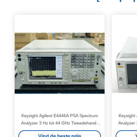
Keysight Agilent E4446A PSA Spectrum
Keysight
Analyzer 3 Hz tot 44 GHz Tweedehands
Analyzer
Rackmount RF Analyzer
R
Vind de beste prijs