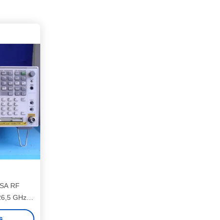
PSA RF
26,5 GHz
ds
s