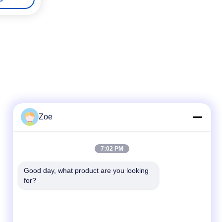
Zoe
Snel contact
7:02 PM
Tel.:
Good day, what product are you looking 
for?
86-755-27883980
E-mail
buyer2@meigaolan.com