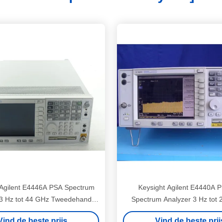
 Agilent E4446A PSA Spectrum
Keysight Agilent E4440A 
 3 Hz tot 44 GHz Tweedehands
Spectrum Analyzer 3 Hz tot 
ackmount RF Analyzer
Rackmont Tweedehan
Vind de beste prijs
Vind de beste prij