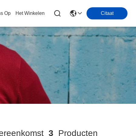
ns Op
Het Winkelen
Citaat
reenkomst
3
Producten