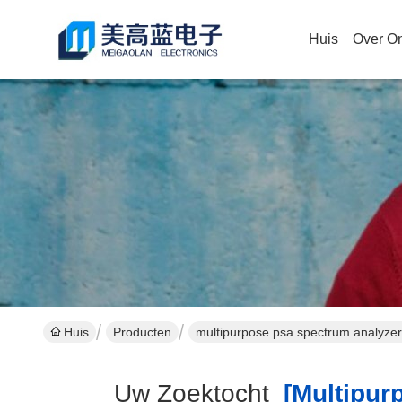
Huis
Over O
Huis
Producten
multipurpose psa spectrum analyzer 
Uw Zoektocht
[multipurp