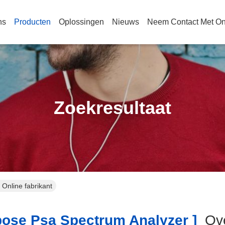
ns
Producten
Oplossingen
Nieuws
Neem Contact Met O
Zoekresultaat
Online fabrikant
ose Psa Spectrum Analyzer ]
Ove