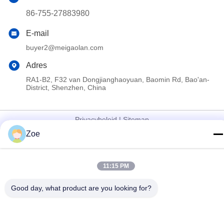
86-755-27883980
E-mail
buyer2@meigaolan.com
Adres
RA1-B2, F32 van Dongjianghaoyuan, Baomin Rd, Bao'an-
District, Shenzhen, China
Privacybeleid
|
Sitemap
Zoe
China Goede kwaliteit Rf-Spectrumanalysator Auteursrecht ©
2023-2026 Shenzhen Meigaolan Electronic Instrument Co. Ltd
Alle rechten voorbehouden.
11:15 PM
Good day, what product are you looking for?