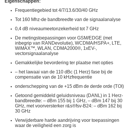
Eigenschappen:
Frequentiegebied tot 4/7/13.6/30/40 GHz
Tot 160 Mhz-de bandbreedte van de signaalanalyse
0,4 dB niveaumeetonzekerheid tot 7 GHz
De metingstoepassingen voor GSM/EDGE (met
inbegrip van RANDevolutie), WCDMA/HSPA+, LTE,
WiMAX™, WLAN, CDMA2000®, 1xEV-,
vectorsignaalanalyse
Gemakkelijke bevordering ter plaatse met opties
– het lawaai van de 110 dBc (1 Herz) fase bij de
compensatie van de 10 kHzfrequentie
onderschepping van de +15 dBm de derde orde (TOI)
Getoond gemiddeld geluidsniveau (DANL) in 1 Herz-
bandbreedte: – dBm 155 bij 1 GHz, – dBm 147 bij 30
GHz, met voorversterker r&s®fsv-B24: – dBm 162 bij
30 GHz
Verwijderbare harde aandrijving voor toepassingen
waar de veiligheid een zorg is