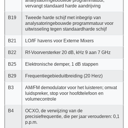
analysatoringebouwde programmatuur,
vervangt standaard harde aandrijving
B19
Tweede harde schijf met inbegrip van
analysatoringebouwde programmatuur voor
uitwisseling tegen standaardharde schijf
B21
LO/IF havens voor Externe Mixers
B22
Rf-Voorversterker 20 dB, kHz 9 aan 7 GHz
B25
Elektronische demper, 1 dB stappen
B29
Frequentiegebieduitbreiding (20 Herz)
B3
AM/FM demodulator voor het luisteren; omvat
luidspreker, stop voor hoofdtelefoon en
volumecontrole
B4
OCXO, de verwijzing van de
precisiefrequentie, die per jaar verouderen: 0,1
p.p.m.