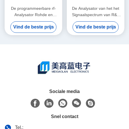
De programmeerbare rf-
De Analysator van het het
Analysator Rohde en
Signaalspectrum van R&S
Schwarz FSQ40 van het
FSV4 10Hz-4GHz voor
Vind de beste prijs
Vind de beste prijs
Signaalspectrum
Spectroradiometer
Sociale media
Snel contact
Tel.: