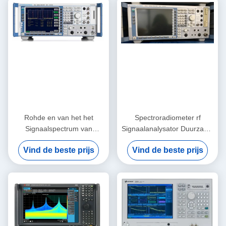
X-serie
Rohde en van het het
Spectroradiometer rf
Signaalspectrum van
Signaalanalysator Duurzame
Schwarz FSQ8 de
Rohde en Schwarz FSQ3
Vind de beste prijs
Vind de beste prijs
Analysator Multifunctionele 8
GHz