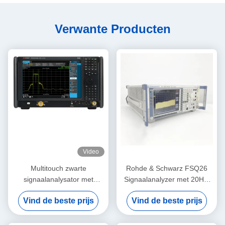
Verwante Producten
Video
Multitouch zwarte
Rohde & Schwarz FSQ26
signaalanalysator met
Signaalanalyzer met 20Hz-
frequentie van 110 GHz en
26.5GHz Frequentie en
Vind de beste prijs
Vind de beste prijs
analysebandbreedte van 1
High-End Dynamisch Bereik
GHz UXA-
spectrumanalysator van de