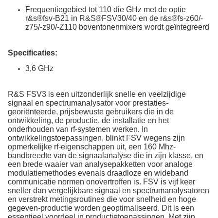
Frequentiegebied tot 110 die GHz met de optie
r&s®fsv-B21 in R&S®FSV30/40 en de r&s®fs-z60/-
z75/-z90/-Z110 boventonenmixers wordt geïntegreerd
Specificaties:
3,6 GHz
R&S FSV3 is een uitzonderlijk snelle en veelzijdige
signaal en spectrumanalysator voor prestaties-
georiënteerde, prijsbewuste gebruikers die in de
ontwikkeling, de productie, de installatie en het
onderhouden van rf-systemen werken. In
ontwikkelingstoepassingen, blinkt FSV wegens zijn
opmerkelijke rf-eigenschappen uit, een 160 Mhz-
bandbreedte van de signaalanalyse die in zijn klasse, en
een brede waaier van analysepakketten voor analoge
modulatiemethodes evenals draadloze en wideband
communicatie normen onovertroffen is. FSV is vijf keer
sneller dan vergelijkbare signaal en spectrumanalysatoren
en verstrekt metingsroutines die voor snelheid en hoge
gegeven-productie worden geoptimaliseerd. Dit is een
essentieel voordeel in productietoepassingen. Met zijn