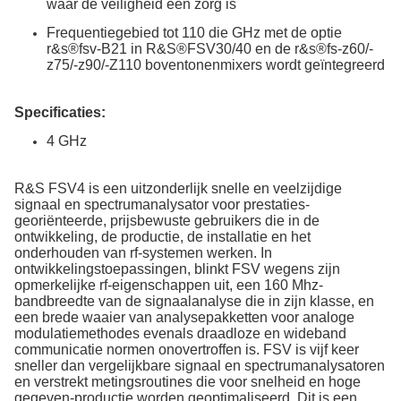
waar de veiligheid een zorg is
Frequentiegebied tot 110 die GHz met de optie
r&s®fsv-B21 in R&S®FSV30/40 en de r&s®fs-z60/-
z75/-z90/-Z110 boventonenmixers wordt geïntegreerd
Specificaties:
4 GHz
R&S FSV4 is een uitzonderlijk snelle en veelzijdige
signaal en spectrumanalysator voor prestaties-
georiënteerde, prijsbewuste gebruikers die in de
ontwikkeling, de productie, de installatie en het
onderhouden van rf-systemen werken. In
ontwikkelingstoepassingen, blinkt FSV wegens zijn
opmerkelijke rf-eigenschappen uit, een 160 Mhz-
bandbreedte van de signaalanalyse die in zijn klasse, en
een brede waaier van analysepakketten voor analoge
modulatiemethodes evenals draadloze en wideband
communicatie normen onovertroffen is. FSV is vijf keer
sneller dan vergelijkbare signaal en spectrumanalysatoren
en verstrekt metingsroutines die voor snelheid en hoge
gegeven-productie worden geoptimaliseerd. Dit is een