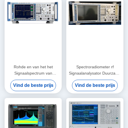
X-serie
Rohde en van het het
Spectroradiometer rf
Signaalspectrum van
Signaalanalysator Duurzame
Schwarz FSQ8 de
Rohde en Schwarz FSQ3
Vind de beste prijs
Vind de beste prijs
Analysator Multifunctionele 8
GHz