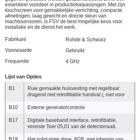
essentieel voordeel in productietoepassingen. Met zijn
touchscreen voor gemakkelijke verrichting, compacte
afmetingen, laag gewicht en directe steun van
machtssensoren, is FSV de best mogelijke keus voor
installatie en de dienst het werk.
Fabrikant
Rohde & Schwarz
Voorwaarde
Gebruikt
Frequentie
4 GHz
Lijst van Opties
B1
Ruw gemaakte huisvesting met regelbaar
dragend niet retrofittable handvat (, niet voor
B10
Externe generatorcontrole
B17
Digitale baseband interface, retrofittable,
vereiste Toer 05,01 van de detectorraad,
B18
Het solid-state drive, 8GB, met inbegrip van