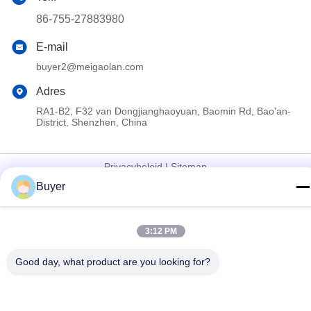
86-755-27883980
E-mail
buyer2@meigaolan.com
Adres
RA1-B2, F32 van Dongjianghaoyuan, Baomin Rd, Bao'an-
District, Shenzhen, China
Privacybeleid
|
Sitemap
Buyer
China Goede kwaliteit Rf-Spectrumanalysator Auteursrecht ©
2023-2026 Shenzhen Meigaolan Electronic Instrument Co. Ltd
Alle rechten voorbehouden.
3:12 PM
Good day, what product are you looking for?