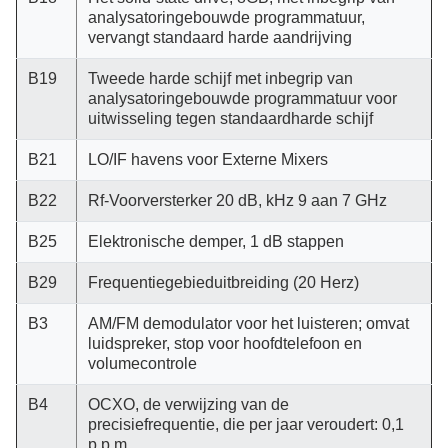
analysatoringebouwde programmatuur,
vervangt standaard harde aandrijving
B19
Tweede harde schijf met inbegrip van
analysatoringebouwde programmatuur voor
uitwisseling tegen standaardharde schijf
B21
LO/IF havens voor Externe Mixers
B22
Rf-Voorversterker 20 dB, kHz 9 aan 7 GHz
B25
Elektronische demper, 1 dB stappen
B29
Frequentiegebieduitbreiding (20 Herz)
B3
AM/FM demodulator voor het luisteren; omvat
luidspreker, stop voor hoofdtelefoon en
volumecontrole
B4
OCXO, de verwijzing van de
precisiefrequentie, die per jaar veroudert: 0,1
p.p.m.