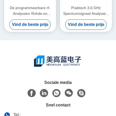
De programmeerbare rf-
Praktisch 3,6 GHz
Analysator Rohde en
Spectrumsignaal Analysator
Schwarz FSQ40 van het
Gebruikte R&S FSV3 voor
Vind de beste prijs
Vind de beste prijs
Signaalspectrum
leiden
Sociale media
Snel contact
Tel.: