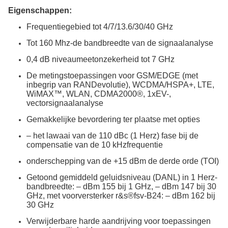
Eigenschappen:
Frequentiegebied tot 4/7/13.6/30/40 GHz
Tot 160 Mhz-de bandbreedte van de signaalanalyse
0,4 dB niveaumeetonzekerheid tot 7 GHz
De metingstoepassingen voor GSM/EDGE (met
inbegrip van RANDevolutie), WCDMA/HSPA+, LTE,
WiMAX™, WLAN, CDMA2000®, 1xEV-,
vectorsignaalanalyse
Gemakkelijke bevordering ter plaatse met opties
– het lawaai van de 110 dBc (1 Herz) fase bij de
compensatie van de 10 kHzfrequentie
onderschepping van de +15 dBm de derde orde (TOI)
Getoond gemiddeld geluidsniveau (DANL) in 1 Herz-
bandbreedte: – dBm 155 bij 1 GHz, – dBm 147 bij 30
GHz, met voorversterker r&s®fsv-B24: – dBm 162 bij
30 GHz
Verwijderbare harde aandrijving voor toepassingen