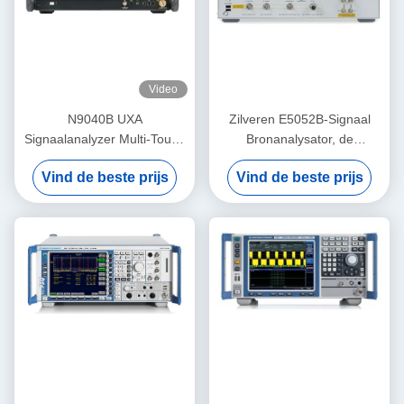
Video
N9040B UXA
Zilveren E5052B-Signaal
Signaalanalyzer Multi-Touch
Bronanalysator, de
2Hz-50GHz Gebruikte
Praktische Analysator van
Vind de beste prijs
Vind de beste prijs
Spectrum Analyzer
het Netwerksignaal