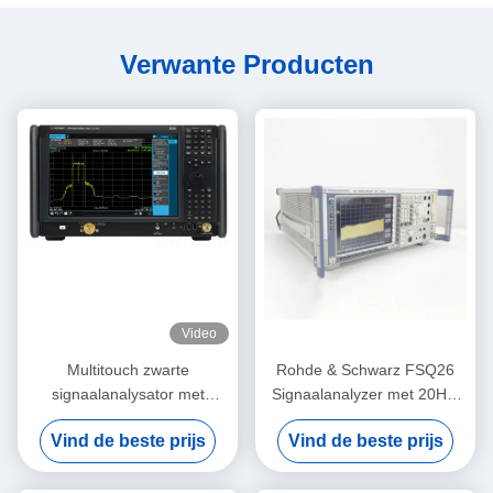
Verwante Producten
Video
Multitouch zwarte
Rohde & Schwarz FSQ26
signaalanalysator met
Signaalanalyzer met 20Hz-
frequentie van 110 GHz en
26.5GHz Frequentie en
Vind de beste prijs
Vind de beste prijs
analysebandbreedte van 1
High-End Dynamisch Bereik
GHz UXA-
spectrumanalysator van de