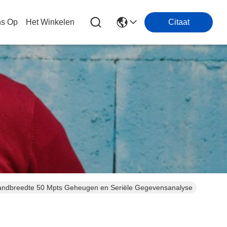
ns Op
Het Winkelen
Citaat
 Bandbreedte 50 Mpts Geheugen en Seriële Gegevensanalyse