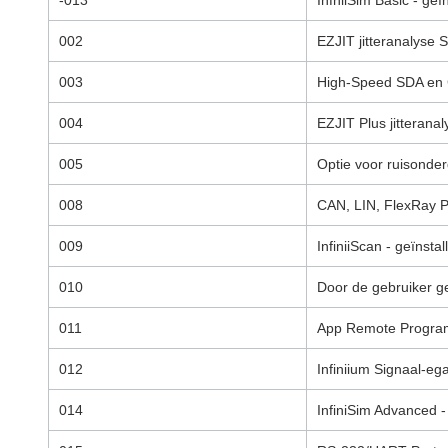
-013
InfniiSim Basic - geï
002
EZJIT jitteranalyse S
003
High-Speed SDA en C
004
EZJIT Plus jitteranal
005
Optie voor ruisonde
008
CAN, LIN, FlexRay Pr
009
InfiniiScan - geïnstal
010
Door de gebruiker ge
011
App Remote Programm
012
Infiniium Signaal-ega
014
InfiniSim Advanced -