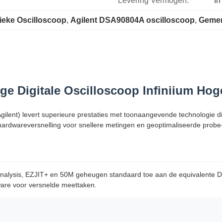
Levering Vermogen:
In
ieke Oscilloscoop
, 
Agilent DSA90804A oscilloscoop
, 
Gemen
e Digitale Oscilloscoop Infiniium Hog
ilent) levert superieure prestaties met toonaangevende technologie die
, hardwareversnelling voor snellere metingen en geoptimaliseerde prob
 Analysis, EZJIT+ en 50M geheugen standaard toe aan de equivalente 
ware voor versnelde meettaken.