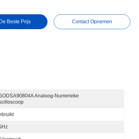
De Beste Prijs
Contact Opnemen
SODSA90804A Analoog-Numerieke 
cilloscoop
bruikt
GHz