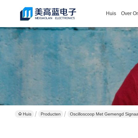
Huis
Over O
Huis
Producten
Oscilloscoop Met Gemengd Signaa