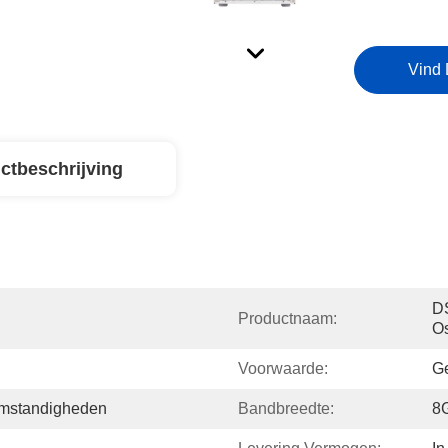
Vind 
ctbeschrijving
D
Productnaam:
Os
Voorwaarde:
Ge
komstandigheden
Bandbreedte:
8