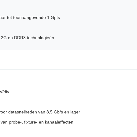
aar tot toonaangevende 1 Gpts
l 2G en DDR3 technologieën
V/div
 voor datasnelheden van 8,5 Gb/s en lager
n probe-, fixture- en kanaaleffecten