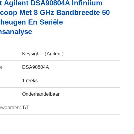
t Agilent DSA90804A Infiniium
scoop Met 8 GHz Bandbreedte 50
heugen En Seriële
sanalyse
Keysight （Agilent）
r:
DSA90804A
1 reeks
Onderhandelbaar
rwaarden:
T/T