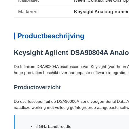
Kalibratie:
Neem Contact Met Ons Op
Markeren:
Keysight Analoog-numer
Productbeschrijving
Keysight Agilent DSA90804A Analog
De Infiniium DSA90804A oscilloscoop van Keysight (voorheen Ag
hoge prestaties beschikt over aangepaste software-integratie
Productoverzicht
De oscilloscopen uit de DSA90000A-serie voegen Serial Data
naadloze werking met volledig geïntegreerde aangepaste soft
8 GHz bandbreedte