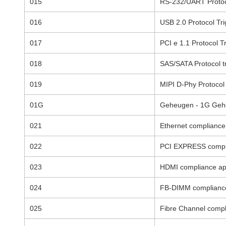
015
RS-232/UART Protoco
016
USB 2.0 Protocol Tri
017
PCI e 1.1 Protocol T
018
SAS/SATA Protocol tr
019
MIPI D-Phy Protocol 
01G
Geheugen - 1G Gehe
021
Ethernet compliance 
022
PCI EXPRESS complia
023
HDMI compliance appl
024
FB-DIMM compliance 
025
Fibre Channel compli