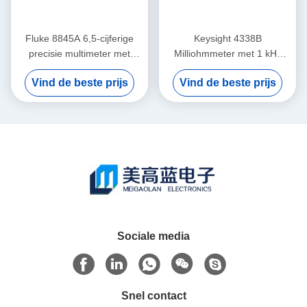
Fluke 8845A 6,5-cijferige
Keysight 4338B
precisie multimeter met
Milliohmmeter met 1 kHz
0,0024% DC-
AC-meting, 10 µOhm
Vind de beste prijs
Vind de beste prijs
nauwkeurigheid en Trendplot
resolutie en 34 ms snelle
papierloze recorder
meting
Sociale media
Snel contact