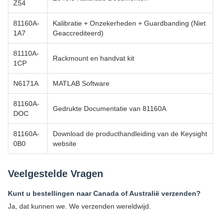
Z54
81160A-
Kalibratie + Onzekerheden + Guardbanding (Niet
1A7
Geaccrediteerd)
81110A-
Rackmount en handvat kit
1CP
N6171A
MATLAB Software
81160A-
Gedrukte Documentatie van 81160A
DOC
81160A-
Download de producthandleiding van de Keysight
0B0
website
Veelgestelde Vragen
Kunt u bestellingen naar Canada of Australië verzenden?
Ja, dat kunnen we. We verzenden wereldwijd.