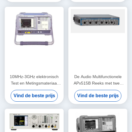
10MHz-3GHz elektronisch
De Audio Multifunctionele
Test en Metingsmateriaal
APx515B Reeks met twee
Keysight Agilent N8973A
kanalen van de
Vind de beste prijs
Vind de beste prijs
Precisieanalysator