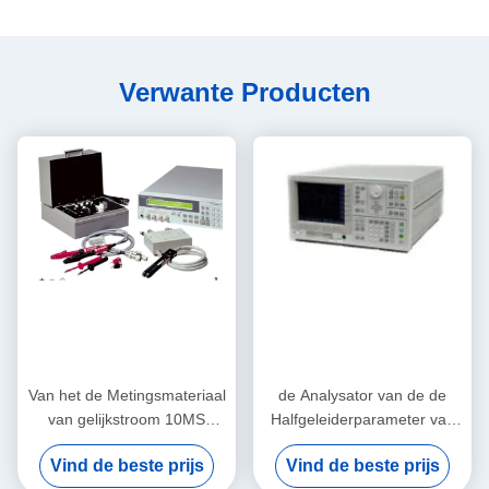
Verwante Producten
Van het de Metingsmateriaal
de Analysator van de de
van gelijkstroom 10MS
Halfgeleiderparameter van
Electronic Test And de Meter
200V 1A, Praktische
Vind de beste prijs
Vind de beste prijs
Keysight Agilent 4339B
Keysight Agilent 4155C