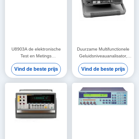
U8903A de elektronische
Duurzame Multifunctionele
Test en Metings
Geluidsniveauanalisator,
Audioanalysator van
10MHz-26.5GHz Keysight
Vind de beste prijs
Vind de beste prijs
Materiaalkeysight Agilent
Agilent N8975A