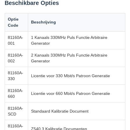
Beschikbare Opties
Optie
Beschrijving
Code
81160A-
1 Kanaals 330MHz Puls Functie Arbitraire
001
Generator
81160A-
2 Kanaals 330MHz Puls Functie Arbitraire
002
Generator
81160A-
Licentie voor 330 Mbit/s Patroon Generatie
330
81160A-
Licentie voor 660 Mbit/s Patroon Generatie
660
81160A-
Standaard Kalibratie Document
SCD
81160A-
Z540.3 Kalibratie Documenten