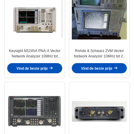
Keysight N5245A PNA-X Vector
Rohde & Schwarz ZVM Vector
Network Analyzer 10MHz tot
Network Analyzer 10MHz tot 20
50GHz met 2 poorten en 126 dB
GHz
Dynamic Range
Vind de beste prijs
Vind de beste prijs