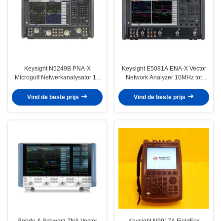
Keysight N5249B PNA-X
Keysight E5081A ENA-X Vector
Microgolf Netwerkanalysator 10
Network Analyzer 10MHz tot
MHz tot 8,5 GHz met 2 en 4
44GHz Benchtop VNA met 2 of 4
poorten en +13dBm
poorten
Vind de beste prijs
Vind de beste prijs
uitgangsvermogen
Rohde & Schwarz ZNA Vector
Keysight N9917A FieldFox