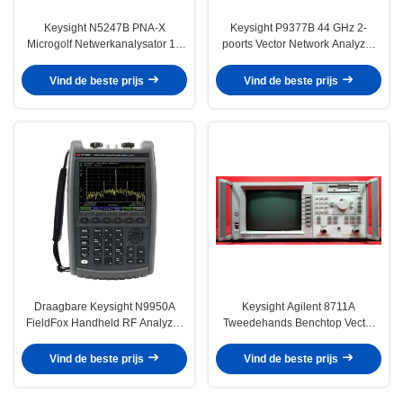
Keysight N5247B PNA-X
Keysight P9377B 44 GHz 2-
Microgolf Netwerkanalysator 10
poorts Vector Network Analyzer
MHz tot 67 GHz met 2 en 4
met Thunderbolt 3 Interface
poorten Gebruikt
Vind de beste prijs
Vind de beste prijs
Draagbare Keysight N9950A
Keysight Agilent 8711A
FieldFox Handheld RF Analyzer
Tweedehands Benchtop Vector
32 GHz met 2 poorten
Network Analyzer met
frequentiebereik van 300 KHz tot
Vind de beste prijs
Vind de beste prijs
1,3 GHz