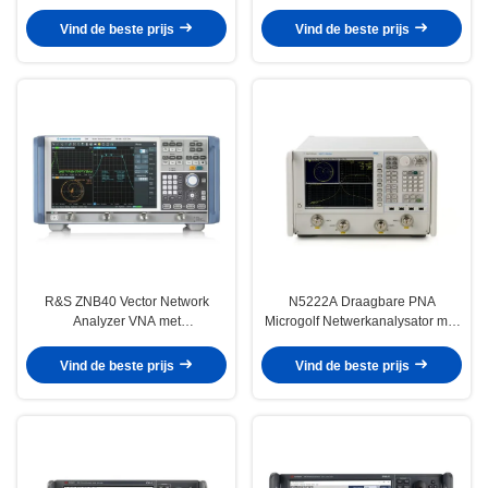
100 kHz tot 53 GHz 4 poorten
tot 13,6 GHz Gebruikte VNA
Gebruikt
Vind de beste prijs
Vind de beste prijs
R&S ZNB40 Vector Network
N5222A Draagbare PNA
Analyzer VNA met
Microgolf Netwerkanalysator met
frequentiebereik van 9kHz tot 40
10MHz-26.5GHz
GHz 140 dB Dynamisch bereik en
Frequentiebereik en 132 dB
Vind de beste prijs
Vind de beste prijs
groot touchscreen
Dynamisch Bereik