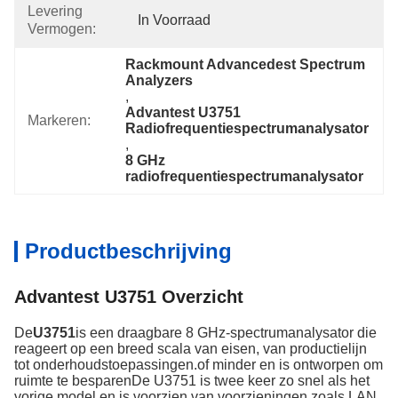
Levering
In Voorraad
Vermogen:
Rackmount Advancedest Spectrum 
Analyzers
, 
Advantest U3751 
Markeren:
Radiofrequentiespectrumanalysator
, 
8 GHz 
radiofrequentiespectrumanalysator
Productbeschrijving
Advantest U3751 Overzicht
De
U3751
is een draagbare 8 GHz-spectrumanalysator die
reageert op een breed scala van eisen, van productielijn
tot onderhoudstoepassingen.of minder en is ontworpen om
ruimte te besparenDe U3751 is twee keer zo snel als het
vorige model en is voorzien van voorzieningen zoals LAN,