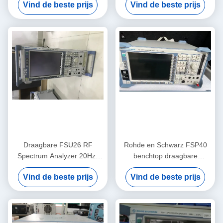
Vind de beste prijs
Vind de beste prijs
GHz bereik en lage fase ruis
Rohde And Schwarz FSU50
Draagbare FSU26 RF
Rohde en Schwarz FSP40
Spectrum Analyzer 20Hz-
benchtop draagbare
26.5GHz Tweedehands
spectrumanalysator met 9
Vind de beste prijs
Vind de beste prijs
Rohde And Schwarz
kHz tot 40 GHz bereik en
-155 dBm geluidsniveau