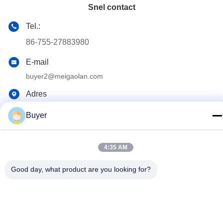
Snel contact
Tel.:
86-755-27883980
E-mail
buyer2@meigaolan.com
Adres
RA1-B2, F32 van Dongjianghaoyuan, Baomin Rd, Bao'an-
Buyer
District, Shenzhen, China
4:35 AM
Privacybeleid
|
Sitemap
China Goede kwaliteit Rf-Spectrumanalysator Auteursrecht ©
Good day, what product are you looking for?
2023-2026 Shenzhen Meigaolan Electronic Instrument Co. Ltd
Alle rechten voorbehouden.