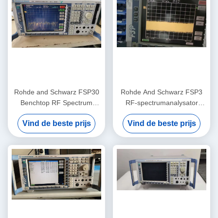
Rohde and Schwarz FSP30
Rohde And Schwarz FSP3
Benchtop RF Spectrum
RF-spectrumanalysator
Analyzer 9 KHz tot 30 GHz
Praktische RF-
Vind de beste prijs
Vind de beste prijs
met -155 dBm geluidsniveau
frequentieanalysator
en voorgebruikt getest