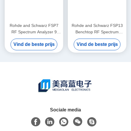
Rohde and Schwarz FSP7
Rohde and Schwarz FSP13
RF Spectrum Analyzer 9
Benchtop RF Spectrum
KHz tot 7 GHz Benchtop
Analyzer met een
Vind de beste prijs
Vind de beste prijs
Draagbaar met -155 dBm
frequentiebereik van 9 kHz
Ruisniveau
tot 13 GHz en een
ruisniveau van -155 dBm
Sociale media